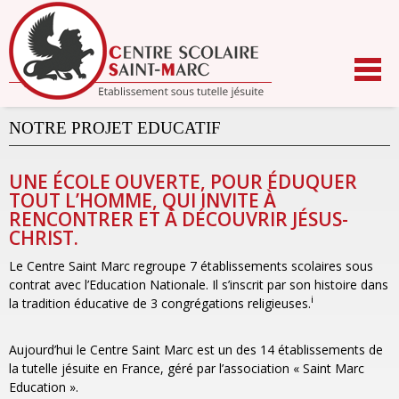
Aller
au
contenu.
|
Aller
à
la
navigation
NOTRE PROJET EDUCATIF
UNE ÉCOLE OUVERTE, POUR ÉDUQUER
TOUT L’HOMME, QUI INVITE À
RENCONTRER ET À DÉCOUVRIR JÉSUS-
CHRIST.
Le Centre Saint Marc regroupe 7 établissements scolaires sous
contrat avec l’Education Nationale. Il s’inscrit par son histoire dans
i
la tradition éducative de 3 congrégations religieuses.
Aujourd’hui le Centre Saint Marc est un des 14 établissements de
la tutelle jésuite en France, géré par l’association « Saint Marc
Education ».