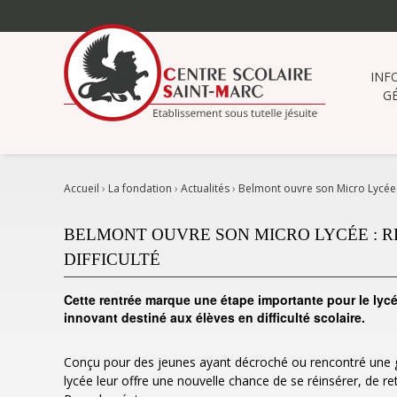
Aller
au
contenu.
|
INF
Aller
G
à
la
navigation
Accueil
›
La fondation
›
Actualités
›
Belmont ouvre son Micro Lycée :
BELMONT OUVRE SON MICRO LYCÉE : 
DIFFICULTÉ
Cette rentrée marque une étape importante pour le lycé
innovant destiné aux élèves en difficulté scolaire.
Conçu pour des jeunes ayant décroché ou rencontré une gra
lycée leur offre une nouvelle chance de se réinsérer, de re