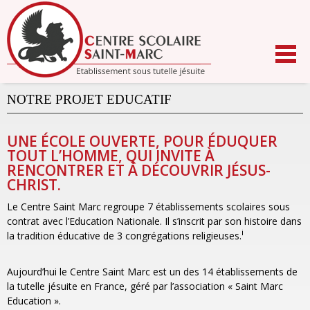
Aller
au
contenu.
|
Aller
à
la
navigation
NOTRE PROJET EDUCATIF
UNE ÉCOLE OUVERTE, POUR ÉDUQUER
TOUT L’HOMME, QUI INVITE À
RENCONTRER ET À DÉCOUVRIR JÉSUS-
CHRIST.
Le Centre Saint Marc regroupe 7 établissements scolaires sous
contrat avec l’Education Nationale. Il s’inscrit par son histoire dans
i
la tradition éducative de 3 congrégations religieuses.
Aujourd’hui le Centre Saint Marc est un des 14 établissements de
la tutelle jésuite en France, géré par l’association « Saint Marc
Education ».