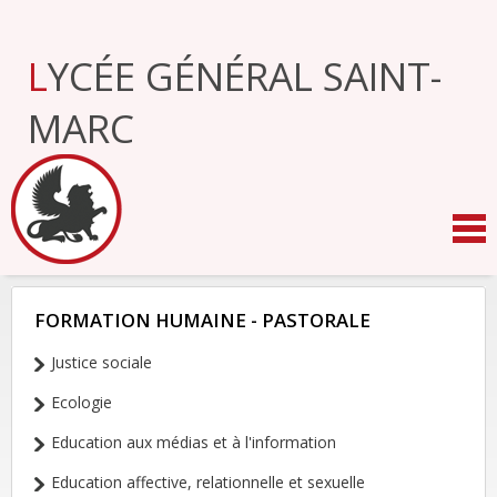
Aller
au
contenu.
LYCÉE GÉNÉRAL SAINT-
|
Aller
à
MARC
la
navigation
FORMATION HUMAINE - PASTORALE
NAVIGATION
Justice sociale
Ecologie
Education aux médias et à l'information
Education affective, relationnelle et sexuelle