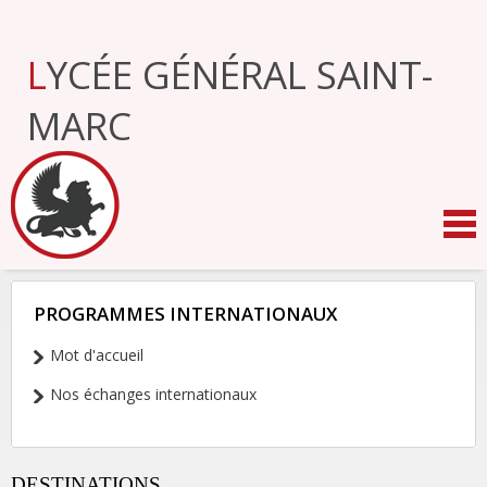
Aller
au
contenu.
LYCÉE GÉNÉRAL SAINT-
|
Aller
à
MARC
la
navigation
PROGRAMMES INTERNATIONAUX
NAVIGATION
Mot d'accueil
Nos échanges internationaux
DESTINATIONS