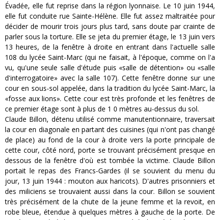
Évadée, elle fut reprise dans la région lyonnaise. Le 10 juin 1944,
elle fut conduite rue Sainte-Hélène. Elle fut assez maltraitée pour
décider de mourir trois jours plus tard, sans doute par crainte de
parler sous la torture. Elle se jeta du premier étage, le 13 juin vers
13 heures, de la fenêtre à droite en entrant dans l'actuelle salle
108 du lycée Saint-Marc (qui ne faisait, à l'époque, comme on l'a
vu, qu'une seule salle d'étude puis «salle de détention» ou «salle
d'interrogatoire» avec la salle 107). Cette fenêtre donne sur une
cour en sous-sol appelée, dans la tradition du lycée Saint-Marc, la
«fosse aux lions». Cette cour est très profonde et les fenêtres de
ce premier étage sont à plus de 1 0 mètres au-dessus du sol.
Claude Billon, détenu utilisé comme manutentionnaire, traversait
la cour en diagonale en partant des cuisines (qui n'ont pas changé
de place) au fond de la cour à droite vers la porte principale de
cette cour, côté nord, porte se trouvant précisément presque en
dessous de la fenêtre d'où est tombée la victime. Claude Billon
portait le repas des Francs-Gardes (il se souvient du menu du
jour, 13 juin 1944 : mouton aux haricots). D'autres prisonniers et
des miliciens se trouvaient aussi dans la cour. Billon se souvient
très précisément de la chute de la jeune femme et la revoit, en
robe bleue, étendue à quelques mètres à gauche de la porte. De