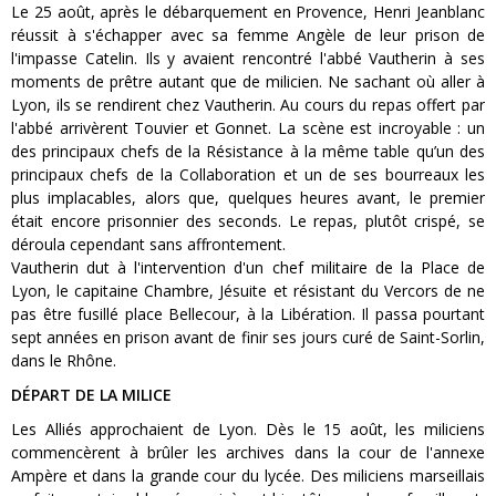
Le 25 août, après le débarquement en Provence, Henri Jeanblanc
réussit à s'échapper avec sa femme Angèle de leur prison de
l'impasse Catelin. Ils y avaient rencontré l'abbé Vautherin à ses
moments de prêtre autant que de milicien. Ne sachant où aller à
Lyon, ils se rendirent chez Vautherin. Au cours du repas offert par
l'abbé arrivèrent Touvier et Gonnet. La scène est incroyable : un
des principaux chefs de la Résistance à la même table qu’un des
principaux chefs de la Collaboration et un de ses bourreaux les
plus implacables, alors que, quelques heures avant, le premier
était encore prisonnier des seconds. Le repas, plutôt crispé, se
déroula cependant sans affrontement.
Vautherin dut à l'intervention d'un chef militaire de la Place de
Lyon, le capitaine Chambre, Jésuite et résistant du Vercors de ne
pas être fusillé place Bellecour, à la Libération. Il passa pourtant
sept années en prison avant de finir ses jours curé de Saint-Sorlin,
dans le Rhône.
DÉPART DE LA MILICE
Les Alliés approchaient de Lyon. Dès le 15 août, les miliciens
commencèrent à brûler les archives dans la cour de l'annexe
Ampère et dans la grande cour du lycée. Des miliciens marseillais