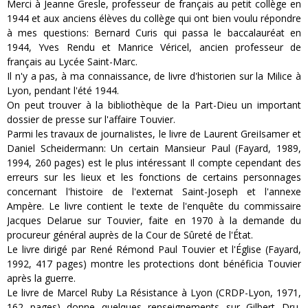
Merci à Jeanne Gresle, professeur de français au petit collège en
1944 et aux anciens élèves du collège qui ont bien voulu répondre
à mes questions: Bernard Curis qui passa le baccalauréat en
1944, Yves Rendu et Manrice Véricel, ancien professeur de
français au Lycée Saint-Marc.
Il n'y a pas, à ma connaissance, de livre d'historien sur la Milice à
Lyon, pendant l'été 1944.
On peut trouver à la bibliothèque de la Part-Dieu un important
dossier de presse sur l'affaire Touvier.
Parmi les travaux de journaIistes, le livre de Laurent GreiIsamer et
Daniel Scheidermann: Un certain Mansieur Paul (Fayard, 1989,
1994, 260 pages) est le plus intéressant Il compte cependant des
erreurs sur les lieux et les fonctions de certains personnages
concernant l'histoire de l'externat Saint-Joseph et l'annexe
Ampère. Le livre contient le texte de l'enquête du commissaire
Jacques Delarue sur Touvier, faite en 1970 à la demande du
procureur général auprès de la Cour de Sûreté de l'État.
Le livre dirigé par René Rémond Paul Touvier et l'Église (Fayard,
1992, 417 pages) montre les protections dont bénéficia Touvier
après la guerre.
Le livre de Marcel Ruby La Résistance à Lyon (CRDP-Lyon, 1971,
162 pages) donne quelques renseignements sur Gilbert Dru,