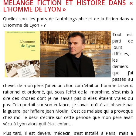
MÉLANGE FICTION ET HISTOIRE DANS «
L’HOMME DE LYON »
Quelles sont les parts de l’autobiographie et de la fiction dans »
L’Homme de Lyon » ?
Tout est
parti de
jours
difficiles,
les
derniers
que j’ai
passés au
chevet de mon père. J’ai eu un choc car c’était un homme taiseux,
rationnel et ordonné, qui, sous l’effet de la morphine, s’est mis à
dire des choses dont je ne savais pas si elles étaient vraies ou
pas. Cela portait sur son enfance, je savais qu’il était obsédé par
la guerre, par l’affaire Jean Moulin. C’est ce malaise qui a provoqué
chez moi le désir d’écrire sur cette période que mon père avait
vécu à Lyon alors qu’il était enfant.
Plus tard, il est devenu médecin, s’est installé à Paris, mais a