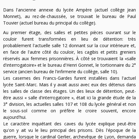
Dans l'ancienne annexe du lycée Ampère (actuel collège Jean
Monnet), au rez-de-chaussée, se trouvait le bureau de Paul
Touvier (actuel bureau du principal du collège).
Au premier étage, des salles et petites pièces ouvrant sur le
couloir furent transformées en lieu de détention: très
probablement l'actuelle salle 12 donnant sur la cour intérieure et,
en face de l'autre côté du couloir, les cagibis et petits greniers
réservés aux femmes prisonnières. À côté se trouvaient la «salle
d'interrogatoire» et le bureau d'Henri Gonnet, le tortionnaire du 2°
service (ancien bureau de l'infirmerie du collège, salle 10).
Les casernes des Francs-Gardes furent installées dans l'actuel
lycée Saint-Marc. Mais il y avait aussi avec eux des détenus dans
les salles de classe des étages. Un des lieux de détention, peut-
être aussi « salle d'interrogatoire », était ici la grande étude de la
3° division, les actuelles salles 107 et 108 du lycée général et non
le sous-sol comme on préfère le croire souvent, encore
aujourd'hui.
Le caractère inquiétant des caves du lycée explique peut-être
qu'on y ait vu le lieu principal des prisons. Dès l'époque de la
guerre, lorsque le cardinal Gerlier, archevêque de Lyon, demanda