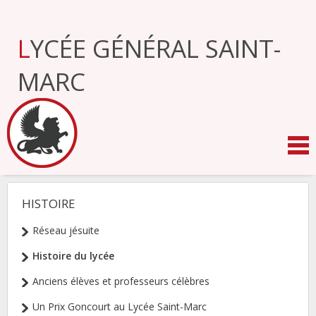
Aller
au
contenu.
LYCÉE GÉNÉRAL SAINT-
|
Aller
à
MARC
la
navigation
HISTOIRE
NAVIGATION
Réseau jésuite
Histoire du lycée
Anciens élèves et professeurs célèbres
Un Prix Goncourt au Lycée Saint-Marc