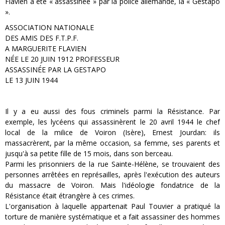
Flavien a été « assassinée » par la police allemande, la « Gestapo
».
ASSOCIATION NATIONALE
DES AMIS DES F.T.P.F.
A MARGUERITE FLAVIEN
NÉE LE 20 JUIN 1912 PROFESSEUR
ASSASSINÉE PAR LA GESTAPO
LE 13 JUIN 1944
Il y a eu aussi des fous criminels parmi la Résistance. Par
exemple, les lycéens qui assassinèrent le 20 avril 1944 le chef
local de la milice de Voiron (Isère), Ernest Jourdan: ils
massacrèrent, par la même occasion, sa femme, ses parents et
jusqu'à sa petite fille de 15 mois, dans son berceau.
Parmi les prisonniers de la rue Sainte-Hélène, se trouvaient des
personnes arrêtées en représailles, après l'exécution des auteurs
du massacre de Voiron. Mais l'idéologie fondatrice de la
Résistance était étrangère à ces crimes.
L'organisation à laquelle appartenait Paul Touvier a pratiqué la
torture de manière systématique et a fait assassiner des hommes