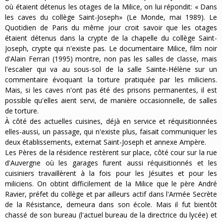
où étaient détenus les otages de la Milice, on lui répondit: « Dans
les caves du collège Saint-Joseph» (Le Monde, mai 1989). Le
Quotidien de Paris du même jour croit savoir que les otages
étaient détenus dans la crypte de la chapelle du collège Saint-
Joseph, crypte qui n'existe pas. Le documentaire Milice, film noir
d'Alain Ferrari (1995) montre, non pas les salles de classe, mais
l'escalier qui va au sous-sol de la salle Sainte-Hélène sur un
commentaire évoquant la torture pratiquée par les miliciens.
Mais, si les caves n'ont pas été des prisons permanentes, il est
possible qu'elles aient servi, de manière occasionnelle, de salles
de torture.
À côté des actuelles cuisines, déjà en service et réquisitionnées
elles-aussi, un passage, qui n'existe plus, faisait communiquer les
deux établissements, externat Saint-Joseph et annexe Ampère.
Les Pères de la résidence restèrent sur place, côté cour sur la rue
d'Auvergne où les garages furent aussi réquisitionnés et les
cuisiniers travaillèrent à la fois pour les Jésuites et pour les
miliciens. On obtint difficilement de la Milice que le père André
Ravier, préfet du collège et par ailleurs actif dans l'Armée Secrète
de la Résistance, demeura dans son école. Mais il fut bientôt
chassé de son bureau (l'actuel bureau de la directrice du lycée) et