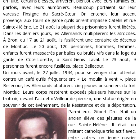
en fuite, certains blessés, arrivèrent bientôt avec leurs familles et,
parfois, avec leurs aumôniers. Beaucoup portaient sur leur
vareuse l'insigne du Sacré-Cœur. On entendit leur accent
provençal aux tours de garde qu'ils prirent impasse Catelin et rue
Sainte-Hélène. Le 21 août la plupart des prisonniers furent libérés.
Dans les derniers jours, les Allemands multiplièrent les atrocités.
À Bron, du 17 au 21 août, ils fusillèrent une centaine de détenus
de Montluc. Le 20 août, 120 personnes, hommes, femmes,
enfants furent massacrés par balles ou brulés vifs dans la loge du
garde de Côte-Lorette, à Saint-Genis Laval. Le 23 août, 9
personnes furent encore fusillées, place Bellecour.
Un mois avant, le 27 juillet 1944, pour se venger d'un attentat
contre un café qu'ils fréquentaient « Le moulin à vent », place
Bellecour, les Allemands abattirent cinq jeunes prisonniers du fort
Montluc. Leurs corps restèrent exposés plusieurs heures sur le
trottoir, devant l'actuel « Veilleur de pierre », une statue érigée en
souvenir de cet événement, de la Résistance et de la déportation.
Parmi eux,
Gilbert Dru était un
ancien élève des Jésuites de la
rue Sainte-Hélène. Il était un
militant catholique très actif avec,
entre autres, un jeune ouvrier