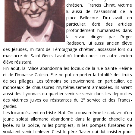
chrétien, Francis Chirat, victime
lui-aussi de l'assassinat de la
place Bellecour. Dru avait, en
particulier, écrit des articles
profondément humanistes dans
la revue dirigée par Roger
Radisson, lui aussi ancien élève
des Jésuites, militant de Témoignage chrétien, assassiné lors du
massacre de Saint-Genis Laval où tomba aussi un autre ancien
élève résistant.
Fin août, la Milice abandonna les locaux de la rue Sainte-Hélène
et de l'impasse Catelin. Elle ne put emporter la totalité des fruits
de ses pillages. Les témoins se souviennent, en particulier, de
monceaux de chaussures mystérieusement amassées. Ils virent
aussi des Lyonnais du quartier venir se servir dans les dépouilles
des victimes juives ou résistantes du 2° service et des Francs-
gardes.
Les locaux étaient en triste état. On trouva même le cadavre d'un
jeune soldat allemand abandonné dans la grande chapelle du
lycée. Ni la police, ni les pompiers, ni les pompes funèbres ne
voulaient venir l'enlever. C'est le père Ravier qui dut insister pour