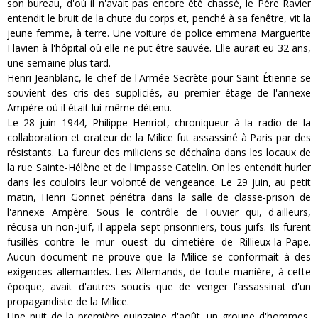
son bureau, d'où il n'avait pas encore été chassé, le Père Ravier
entendit le bruit de la chute du corps et, penché à sa fenêtre, vit la
jeune femme, à terre. Une voiture de police emmena Marguerite
Flavien à l'hôpital où elle ne put être sauvée. Elle aurait eu 32 ans,
une semaine plus tard.
Henri Jeanblanc, le chef de l'Armée Secrète pour Saint-Étienne se
souvient des cris des suppliciés, au premier étage de l'annexe
Ampère où il était lui-même détenu.
Le 28 juin 1944, Philippe Henriot, chroniqueur à la radio de la
collaboration et orateur de la Milice fut assassiné à Paris par des
résistants. La fureur des miliciens se déchaîna dans les locaux de
la rue Sainte-Hélène et de l'impasse Catelin. On les entendit hurler
dans les couloirs leur volonté de vengeance. Le 29 juin, au petit
matin, Henri Gonnet pénétra dans la salle de classe-prison de
l'annexe Ampère. Sous le contrôle de Touvier qui, d'ailleurs,
récusa un non-Juif, il appela sept prisonniers, tous juifs. Ils furent
fusillés contre le mur ouest du cimetière de Rillieux-la-Pape.
Aucun document ne prouve que la Milice se conformait à des
exigences allemandes. Les Allemands, de toute manière, à cette
époque, avait d'autres soucis que de venger l'assassinat d'un
propagandiste de la Milice.
Une nuit de la première quinzaine d'août, un groupe d'hommes,