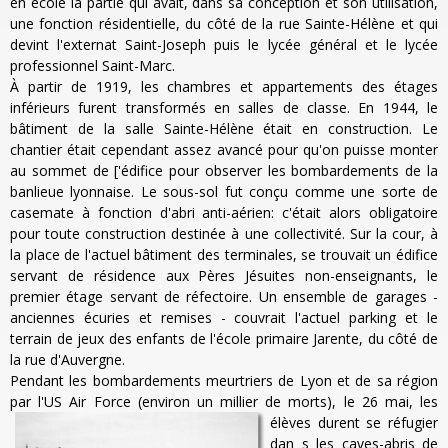
en école la partie qui avait, dans sa conception et son utilisation,
une fonction résidentielle, du côté de la rue Sainte-Hélène et qui
devint l'externat Saint-Joseph puis le lycée général et le lycée
professionnel Saint-Marc.
À partir de 1919, les chambres et appartements des étages
inférieurs furent transformés en salles de classe. En 1944, le
bâtiment de la salle Sainte-Hélène était en construction. Le
chantier était cependant assez avancé pour qu'on puisse monter
au sommet de ['édifice pour observer les bombardements de la
banlieue lyonnaise. Le sous-sol fut conçu comme une sorte de
casemate à fonction d'abri anti-aérien: c'était alors obligatoire
pour toute construction destinée à une collectivité. Sur la cour, à
la place de l'actuel bâtiment des terminales, se trouvait un édifice
servant de résidence aux Pères Jésuites non-enseignants, le
premier étage servant de réfectoire. Un ensemble de garages -
anciennes écuries et remises - couvrait l'actuel parking et le
terrain de jeux des enfants de l'école primaire Jarente, du côté de
la rue d'Auvergne.
Pendant les bombardements meurtriers de Lyon et de sa région
par l'US Air Force (environ un millier de morts), le 26 mai,
les
élèves durent se réfugier
dan s les caves-abris de