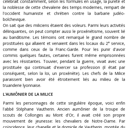
célébrait constamment, selon les formules en usage, la pureté et
la noblesse de cette chevalerie des temps modernes, rempart de
l'occident humaniste et chrétien contre la barbarie judéo-
bolchevique.
On sait que des miliciens étaient des voleurs. Parmi leurs activités
délinquantes, on peut compter aussi le proxénétisme, souvent lié
au banditisme. Les témoins ont remarqué le grand nombre de
prostituées qui allaient et venaient dans les locaux du 2° service,
comme dans ceux de la Franc-Garde. Pour les punir d'avoir
commis quelques fautes, certaines furent même emprisonnées
avec les résistantes. Touvier, pendant la guerre, vivait avec une
prostituée qui continuait d'exercer sa profession (il était par
conséquent, selon la loi, un proxénète). Les chefs de la Milice
paraissent bien avoir été étroitement liés au milieu de la
truanderie lyonnaise.
L'AUMÔNIER DE LA MILICE
Parmi les personnages de cette singulière époque, voici enfin
l'abbé Stéphane Vautherin. Ancien aumônier de la troupe de
scouts de Collonges au Mont d'Or, il avait créé son propre
mouvement de jeunesse: les chevaliers de Notre-Dame. Par
coïncidence, leur chapelle et le domicile de Vautherin, montée du