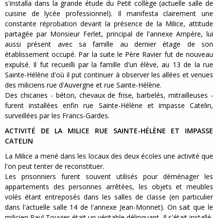
s'installa dans la grande étude du Petit collège (actuelle salle de
cuisine de lycée professionnel). Il manifesta clairement une
constante réprobation devant la présence de la Milice, attitude
partagée par Monsieur Ferlet, principal de l'annexe Ampère, lui
aussi présent avec sa famille au dernier étage de son
établissement occupé. Par la suite le Père Ravier fut de nouveau
expulsé. Il fut recueilli par la famille d'un élève, au 13 de la rue
Sainte-Hélène d'où il put continuer à observer les allées et venues
des miliciens rue d'Auvergne et rue Sainte-Hélène.
Des chicanes - béton, chevaux de frise, barbelés, mitrailleuses -
furent installées enfin rue Sainte-Hélène et impasse Catelin,
surveillées par les Francs-Gardes.
ACTIVITÉ DE LA MILICE RUE SAINTE-HÉLÈNE ET IMPASSE
CATELIN
La Milice a mené dans les locaux des deux écoles une activité que
l'on peut tenter de reconstituer.
Les prisonniers furent souvent utilisés pour déménager les
appartements des personnes arrêtées, les objets et meubles
volés étant entreposés dans les salles de classe (en particulier
dans l'actuelle salle 14 de l'annexe Jean-Monnet). On sait que le
milicien Paul Touvier était un véritable délinquant. Il s'était installé,