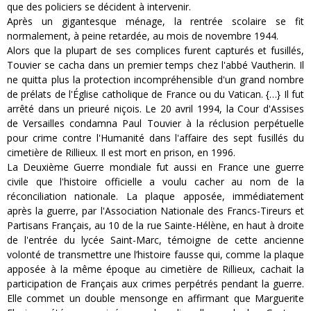
que des policiers se décident à intervenir.
Après un gigantesque ménage, la rentrée scolaire se fit
normalement, à peine retardée, au mois de novembre 1944.
Alors que la plupart de ses complices furent capturés et fusillés,
Touvier se cacha dans un premier temps chez l'abbé Vautherin. Il
ne quitta plus la protection incompréhensible d'un grand nombre
de prélats de l'Église catholique de France ou du Vatican. {…} Il fut
arrêté dans un prieuré niçois. Le 20 avril 1994, la Cour d'Assises
de Versailles condamna Paul Touvier à la réclusion perpétuelle
pour crime contre l'Humanité dans l'affaire des sept fusillés du
cimetière de Rillieux. Il est mort en prison, en 1996.
La Deuxième Guerre mondiale fut aussi en France une guerre
civile que l'histoire officielle a voulu cacher au nom de la
réconciliation nationale. La plaque apposée, immédiatement
après la guerre, par l'Association Nationale des Francs-Tireurs et
Partisans Français, au 10 de la rue Sainte-Hélène, en haut à droite
de l'entrée du lycée Saint-Marc, témoigne de cette ancienne
volonté de transmettre une l’histoire fausse qui, comme la plaque
apposée à la même époque au cimetière de Rillieux, cachait la
participation de Français aux crimes perpétrés pendant la guerre.
Elle commet un double mensonge en affirmant que Marguerite