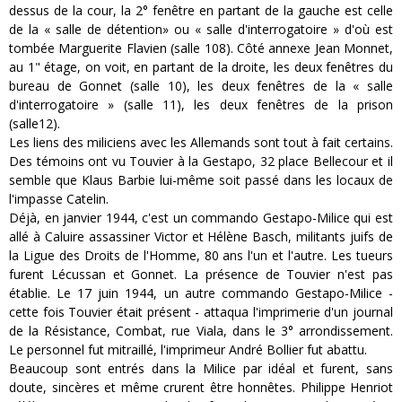
dessus de la cour, la 2° fenêtre en partant de la gauche est celle
de la « salle de détention» ou « salle d'interrogatoire » d'où est
tombée Marguerite Flavien (salle 108). Côté annexe Jean Monnet,
au 1" étage, on voit, en partant de la droite, les deux fenêtres du
bureau de Gonnet (salle 10), les deux fenêtres de la « salle
d'interrogatoire » (salle 11), les deux fenêtres de la prison
(salle12).
Les liens des miliciens avec les Allemands sont tout à fait certains.
Des témoins ont vu Touvier à la Gestapo, 32 place Bellecour et il
semble que Klaus Barbie lui-même soit passé dans les locaux de
l'impasse Catelin.
Déjà, en janvier 1944, c'est un commando Gestapo-Milice qui est
allé à Caluire assassiner Victor et Hélène Basch, militants juifs de
la Ligue des Droits de l'Homme, 80 ans l'un et l'autre. Les tueurs
furent Lécussan et Gonnet. La présence de Touvier n'est pas
établie. Le 17 juin 1944, un autre commando Gestapo-Milice -
cette fois Touvier était présent - attaqua l'imprimerie d'un journal
de la Résistance, Combat, rue Viala, dans le 3° arrondissement.
Le personnel fut mitraillé, l'imprimeur André Bollier fut abattu.
Beaucoup sont entrés dans la Milice par idéal et furent, sans
doute, sincères et même crurent être honnêtes. Philippe Henriot