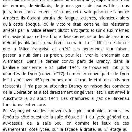
de femmes, de vieillards, de jeunes gens, de jeunes filles, tous
juifs, furent brutalement jetés dans cette salle-prison de l'annexe
Ampère. Ils étaient abrutis de fatigue, atterrés, silencieux alors
qu'à cette époque, où la victoire était certaine, les résistants
arrêtés par la Milice étaient plutôt arrogants et sûr d'eux-mêmes
et n'avaient pas cette attitude désespérée, selon les déclarations
d'Henri Jeanblanc. Ils repartirent au matin. Il est difficile de douter
que la Milice française ait arrêté ces personnes, leur faisant
passer la nuit dans sa prison, pour les livrer le lendemain aux
Allemands. Dans le dernier convoi parti de Drancy, dans la
banlieue parisienne le 31 juillet 1944, se trouvaient 250 Juifs
déportés de Lyon (convoi n°77). Le dernier convoi partit de Lyon
le 11 août avec 650 personnes dont la moitié était des Juifs non
résistants. Il n'a pas pu atteindre Drancy en raison des combats
de la Libération et a été directement dirigé vers l'est. Il est arrivé à
Auschwitz le 22 août 1944. Les chambres à gaz de Birkenau
fonctionnaient encore.
En s'appuyant sur les souvenirs les plus probables, depuis les
fenêtres côté ouest de la salle d'étude 111 du lycée général ou,
au-dessus, de la salle 506, on domine les lieux de ces
événements: côté lycée, sur la façade à droite, au 2° étage au-