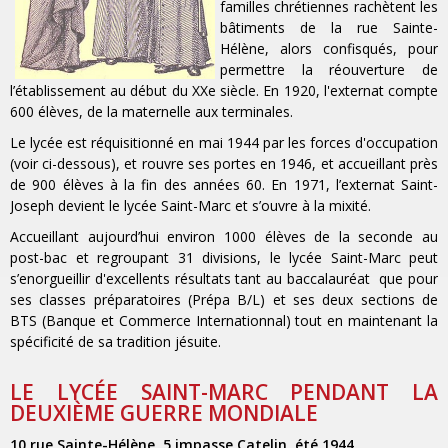
familles chrétiennes rachètent les
bâtiments de la rue Sainte-
Hélène, alors confisqués, pour
permettre la réouverture de
l’établissement au début du XXe siècle. En 1920, l'externat compte
600 élèves, de la maternelle aux terminales.
Le lycée est réquisitionné en mai 1944 par les forces d'occupation
(voir ci-dessous), et rouvre ses portes en 1946, et accueillant près
de 900 élèves à la fin des années 60. En 1971, l’externat Saint-
Joseph devient le lycée Saint-Marc et s’ouvre à la mixité.
Accueillant aujourd’hui environ 1000 élèves de la seconde au
post-bac et regroupant 31 divisions, le lycée Saint-Marc peut
s’enorgueillir d'excellents résultats tant au baccalauréat que pour
ses classes préparatoires (Prépa B/L) et ses deux sections de
BTS (Banque et Commerce Internationnal) tout en maintenant la
spécificité de sa tradition jésuite.
LE LYCÉE SAINT-MARC PENDANT LA
DEUXIÈME GUERRE MONDIALE
10 rue Sainte-Hélène, 5 impasse Catelin, été 1944