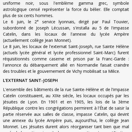
uniforme noir, sous l'emblème gamma grec, symbole
astrologique censé représenter la force du bélier. Elle comptait
plus de six cents hommes.
Le 6 juin, le 2° service lyonnais, dirigé par Paul Touvier,
subordonné de Joseph Lécussan, s'installa au 5 de l'impasse
Catelin, dans les locaux de l'annexe du lycée Ampère
(actuellement collège Jean Monnet).
Le 8 juin, les locaux de l'externat Saint-Joseph, rue Sainte Hélène
(actuels lycée général et lycée professionnel Saint-Marc) furent
réquisitionnés comme caserne et prison par la Franc-Garde :
l'annonce du débarquement allié en Normandie faisait craindre
des troubles et le gouvernement de Vichy mobilisait sa Milice.
L'EXTERNAT SAINT-JOSEPH
L'ensemble des bâtiments de la rue Sainte-Hélène et de l'impasse
Catelin constituaient, au XIXe siècle, les locaux occupés par les
Jésuites de Lyon. En 1901 et en 1905, les lois de la 3ème
République contre les congrégations permirent à l'État de saisir la
partie réservée aux salles de classe, impasse Catelin, qui devint
une annexe du lycée Ampère puis, aujourd'hui, le collège Jean
Monnet. Les Jésuites durent alors réorganiser tant bien que mal