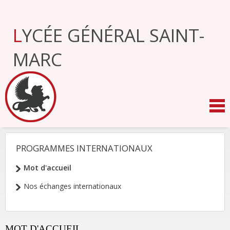
Aller
au
contenu.
LYCÉE GÉNÉRAL SAINT-
|
Aller
à
MARC
la
navigation
PROGRAMMES INTERNATIONAUX
NAVIGATION
Mot d'accueil
Nos échanges internationaux
MOT D'ACCUEIL