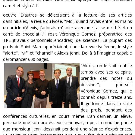
carnet et stylo à l’
oeuvre. D’autres se délectaient à la lecture de ses articles
dansInitiales, la revue du lycée. "Moi, quand j’avais entre les mains
un article d’Alexis, j’adorais m’isoler avec une tasse de thé et un
carré de chocolat…", rosit Véronique Gomez, préparatrice des
TPE (travaux personnels encadrés) de sciences. La plupart des
profs de Saint-Marc appréciaient, dans la revue lycéenne, le style
"alerte", "vif" et "charnel" d’Alexis Jenni. De là à l’imaginer capable
deromancer 600 pages…
"Alexis, on le voit tout le
temps avec ses calepins,
prendre des notes ou
dessiner", poursuit
Véronique Gomez, qui le
connaît depuis treize ans.
Il griffonne dans la salle
des profs, pendant des
conférences culturelles, en cours même. L’an dernier, un élève,
persuadé que son professeur s’ennuyait, a pris la mouche parce
que monsieur Jenni dessinait pendant une séance d’expériences.