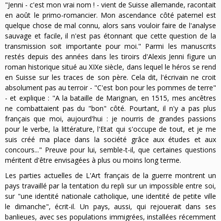
"Jenni - c'est mon vrai nom ! - vient de Suisse allemande, racontait
en août le primo-romancier. Mon ascendance côté paternel est
quelque chose de mal connu, alors sans vouloir faire de l'analyse
sauvage et facile, il n'est pas étonnant que cette question de la
transmission soit importante pour moi." Parmi les manuscrits
restés depuis des années dans les tiroirs d'Alexis Jenni figure un
roman historique situé au XIXe siècle, dans lequel le héros se rend
en Suisse sur les traces de son père. Cela dit, l'écrivain ne croit
absolument pas au terroir - "C'est bon pour les pommes de terre"
- et explique : "A la bataille de Marignan, en 1515, mes ancêtres
ne combattaient pas du "bon" côté. Pourtant, il n'y a pas plus
français que moi, aujourd'hui : je nourris de grandes passions
pour le verbe, la littérature, l'Etat qui s'occupe de tout, et je me
suis créé ma place dans la société grâce aux études et aux
concours..." Preuve pour lui, semble-t-il, que certaines questions
méritent d'être envisagées à plus ou moins long terme.
Les parties actuelles de L'Art français de la guerre montrent un
pays travaillé par la tentation du repli sur un impossible entre soi,
sur "une identité nationale catholique, une identité de petite ville
le dimanche", écrit-il. Un pays, aussi, qui rejouerait dans ses
banlieues, avec ses populations immigrées, installées récemment