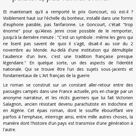
Et maintenant qu'il a remporté le prix Goncourt, où est-il ?
Visiblement haut sur l'échelle du bonheur, installé dans une forme
d'euphorie paisible, pas fanfaronne. Le Goncourt, c'était "trop
énorme" pour qu'Alexis Jenni croie possible de le remporter,
jusqu'à la dernière minute : "C'est un symbole : même les gens qui
ne lisent pas savent de quoi il s'agit, disait-il au soir du 2
novembre au Monde. Au-delà d'une institution qui démultiplie
l'audience d'un livre, c'est une tradition française presque
légendaire." En quelque sorte, un des aspects de l'identité
nationale. Qui se trouve être l'un des sujets sous-jacents et
fondamentaux de L'Art français de la guerre.
Le roman se construit sur un constant aller-retour entre des
passages campés dans une France actuelle, pris en charge par un
anonyme narrateur, et les récits guerriers que lui fait Victorien
Salagnon, ancien résistant devenu parachutiste en Indochine et
en Algérie. Cet épais roman, dont le souffle ébouriffant vire
parfois à l'emphase, interroge ainsi, entre mille autres choses, la
manière dont l'histoire d'un pays est transmise d'une génération à
l'autre.