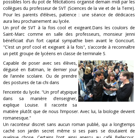
possibles lors du pot de félicitations organisé demain midi par les
collègues du professeur de SVT (Sciences de la vie et de la Terre).
Pour les parents d’élèves, patience : une séance de dédicaces
aura lieu prochainement au lycée.
Un prof de SVT à la fois cool et exigeant.Dans les couloirs de
Saint-Marc comme en salle des professeurs, monsieur Jenni
bénéficiait d’un fort capital sympathie bien avant le Goncourt.
"C’est un prof cool et exigeant à la fois", s’accorde à reconnaître
un petit groupe de lycéens en classe de terminale S
.
Capable de poser avec ses élèves,
déguisé en Batman, le dernier jour
de l’année scolaire. Ou de prendre
des postures de tai-chi dans
l’enceinte du lycée. "Un prof atypique
dans sa manière d’enseigner,
explique Louise. Il raconte sa
matière plutôt que de nous l’imposer. Avec lui, la biologie devient
romanesque."
Un raconteur discret sans aucun roman publié, qui a longtemps
caché son jardin secret même si ses pairs se doutaient de
quelque chose. Certains l’ont ainsi aperçu au café Bellecour,