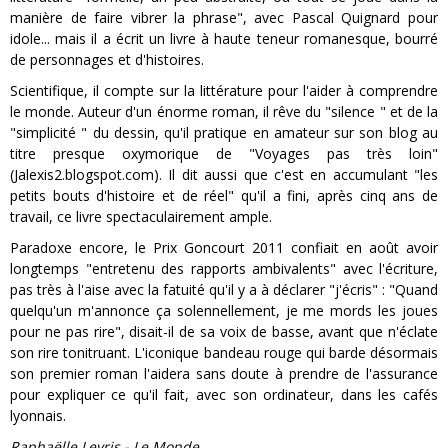
manière de faire vibrer la phrase", avec Pascal Quignard pour
idole... mais il a écrit un livre à haute teneur romanesque, bourré
de personnages et d'histoires.
Scientifique, il compte sur la littérature pour l'aider à comprendre
le monde. Auteur d'un énorme roman, il rêve du "silence " et de la
"simplicité " du dessin, qu'il pratique en amateur sur son blog au
titre presque oxymorique de "Voyages pas très loin"
(Jalexis2.blogspot.com). Il dit aussi que c'est en accumulant "les
petits bouts d'histoire et de réel" qu'il a fini, après cinq ans de
travail, ce livre spectaculairement ample.
Paradoxe encore, le Prix Goncourt 2011 confiait en août avoir
longtemps "entretenu des rapports ambivalents" avec l'écriture,
pas très à l'aise avec la fatuité qu'il y a à déclarer "j'écris" : "Quand
quelqu'un m'annonce ça solennellement, je me mords les joues
pour ne pas rire", disait-il de sa voix de basse, avant que n'éclate
son rire tonitruant. L'iconique bandeau rouge qui barde désormais
son premier roman l'aidera sans doute à prendre de l'assurance
pour expliquer ce qu'il fait, avec son ordinateur, dans les cafés
lyonnais.
Raphaëlle Leyris - Le Monde