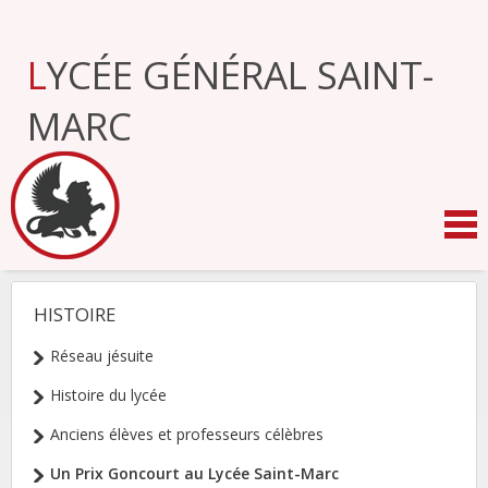
Aller
au
contenu.
LYCÉE GÉNÉRAL SAINT-
|
Aller
à
MARC
la
navigation
HISTOIRE
NAVIGATION
Réseau jésuite
Histoire du lycée
Anciens élèves et professeurs célèbres
Un Prix Goncourt au Lycée Saint-Marc