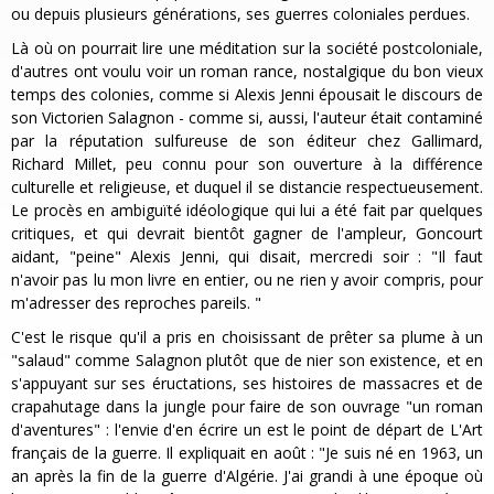
ou depuis plusieurs générations, ses guerres coloniales perdues.
Là où on pourrait lire une méditation sur la société postcoloniale,
d'autres ont voulu voir un roman rance, nostalgique du bon vieux
temps des colonies, comme si Alexis Jenni épousait le discours de
son Victorien Salagnon - comme si, aussi, l'auteur était contaminé
par la réputation sulfureuse de son éditeur chez Gallimard,
Richard Millet, peu connu pour son ouverture à la différence
culturelle et religieuse, et duquel il se distancie respectueusement.
Le procès en ambiguïté idéologique qui lui a été fait par quelques
critiques, et qui devrait bientôt gagner de l'ampleur, Goncourt
aidant, "peine" Alexis Jenni, qui disait, mercredi soir : "Il faut
n'avoir pas lu mon livre en entier, ou ne rien y avoir compris, pour
m'adresser des reproches pareils. "
C'est le risque qu'il a pris en choisissant de prêter sa plume à un
"salaud" comme Salagnon plutôt que de nier son existence, et en
s'appuyant sur ses éructations, ses histoires de massacres et de
crapahutage dans la jungle pour faire de son ouvrage "un roman
d'aventures" : l'envie d'en écrire un est le point de départ de L'Art
français de la guerre. Il expliquait en août : "Je suis né en 1963, un
an après la fin de la guerre d'Algérie. J'ai grandi à une époque où