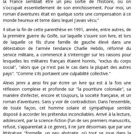
la France semblait être un peu sortie de l'histoire, où on
s'occupait essentiellement de son enrichissement. Pour moi, un
roman d'aventures était en quelque sorte une compensation à ce
monde heureux et terne dans lequel j'avais vécu."
Il situe la fin de cette parenthèse en 1991, année, entre autres, de
la première guerre du Golfe, sur laquelle s'ouvre son livre, et lors
de laquelle ce fils d'une famille de gauche élevé dans une
détestation de l'armée tendance Charlie Hebdo, réformé du
service militaire, a commencé à s'interroger sur les raisons pour
lesquelles les militaires français étaient honnis, "exclus du corps
social", "alors que ça n'est pas le cas dans la plupart des autres
pays". "Comme s'ils portaient une culpabilité collective."
Alexis Jenni a ainsi fini par écrire un livre qui est à la fois une
réflexion complexe et profonde sur "la pourriture coloniale", sa
manière d'infecter, encore et toujours, la société française, et un
roman d'aventures. Sans y voir de contradiction. Dans l'ensemble,
de toute façon, cet homme solaire et sympathique semble
disposé à accorder les prétendus inconciliables. Arrivé à la lecture,
adolescent, par la science-fiction (l'un de ses premiers manuscrits,
refusé, s'apparentait à ce genre), il ne jure désormais que par une
littérature "formelle, un peu abstraite, où tout se joue dans la