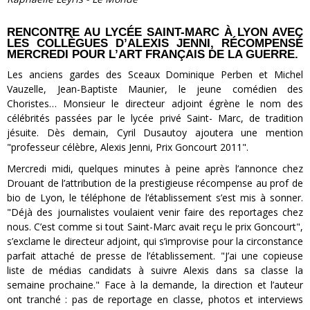
RENCONTRE AU LYCÉE SAINT-MARC À LYON AVEC
LES COLLÈGUES D’ALEXIS JENNI, RÉCOMPENSÉ
MERCREDI POUR L’ART FRANÇAIS DE LA GUERRE.
Les anciens gardes des Sceaux Dominique Perben et Michel
Vauzelle, Jean-Baptiste Maunier, le jeune comédien des
Choristes… Monsieur le directeur adjoint égrène le nom des
célébrités passées par le lycée privé Saint- Marc, de tradition
jésuite. Dès demain, Cyril Dusautoy ajoutera une mention
"professeur célèbre, Alexis Jenni, Prix Goncourt 2011".
Mercredi midi, quelques minutes à peine après l’annonce chez
Drouant de l’attribution de la prestigieuse récompense au prof de
bio de Lyon, le téléphone de l’établissement s’est mis à sonner.
"Déjà des journalistes voulaient venir faire des reportages chez
nous. C’est comme si tout Saint-Marc avait reçu le prix Goncourt",
s’exclame le directeur adjoint, qui s’improvise pour la circonstance
parfait attaché de presse de l’établissement. "J’ai une copieuse
liste de médias candidats à suivre Alexis dans sa classe la
semaine prochaine." Face à la demande, la direction et l’auteur
ont tranché : pas de reportage en classe, photos et interviews