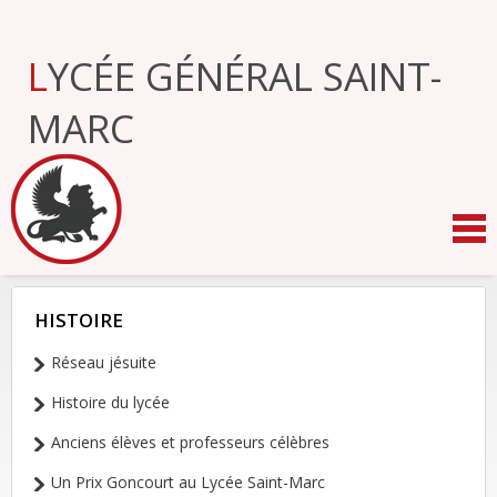
Aller
au
contenu.
LYCÉE GÉNÉRAL SAINT-
|
Aller
à
MARC
la
navigation
HISTOIRE
NAVIGATION
Réseau jésuite
Histoire du lycée
Anciens élèves et professeurs célèbres
Un Prix Goncourt au Lycée Saint-Marc