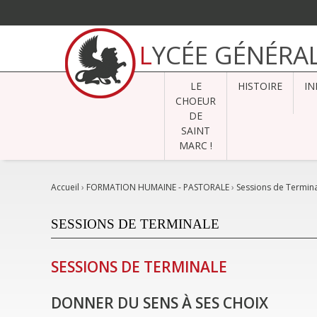
Aller
au
LYCÉE GÉNÉRA
contenu.
|
Aller
à
LE
HISTOIRE
IN
la
navigation
CHOEUR
DE
SAINT
MARC !
Accueil
›
FORMATION HUMAINE - PASTORALE
›
Sessions de Termin
SESSIONS DE TERMINALE
SESSIONS DE TERMINALE
DONNER DU SENS À SES CHOIX