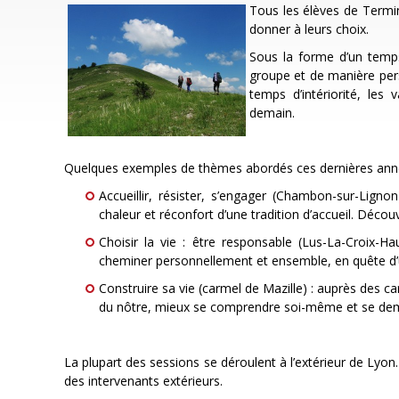
Tous les élèves de Termina
donner à leurs choix.
Sous la forme d’un temps
groupe et de manière pers
temps d’intériorité, les 
demain.
Quelques exemples de thèmes abordés ces dernières ann
Accueillir, résister, s’engager (Chambon-sur-Ligno
chaleur et réconfort d’une tradition d’accueil. Déco
Choisir la vie : être responsable (Lus-La-Croix-H
cheminer personnellement et ensemble, en quête d’u
Construire sa vie (carmel de Mazille) : auprès des car
du nôtre, mieux se comprendre soi-même et se deman
La plupart des sessions se déroulent à l’extérieur de Lyon
des intervenants extérieurs.