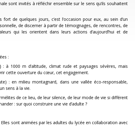
le sont invités à réfléchir ensemble sur le sens qu’ils souhaitent
 fort de quelques jours, c’est l’occasion pour eux, au sein d’un
onnelle, de discerner à partir de témoignages, de rencontres, de
valeurs qui les orientent dans leurs actions d’aujourd’hui et de
ées :
n) : à 1000 m d’altitude, climat rude et paysages sévères, mais
uvrir cette ouverture du cœur, cet engagement.
aute) : en milieu montagnard, dans une vallée éco-responsable,
n sens à la vie.
mélites de ce lieu, de leur silence, de leur mode de vie si différent
der : sur quoi construire une vie d’adulte ?
. Elles sont animées par les adultes du lycée en collaboration avec