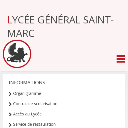
Aller
au
contenu.
LYCÉE GÉNÉRAL SAINT-
|
Aller
à
MARC
la
navigation
INFORMATIONS
NAVIGATION
Organigramme
Contrat de scolarisation
Accès au Lycée
Service de restauration