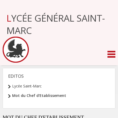
Aller
au
contenu.
LYCÉE GÉNÉRAL SAINT-
|
Aller
à
MARC
la
navigation
EDITOS
NAVIGATION
Lycée Saint-Marc
Mot du Chef d'Etablissement
MOT DU CHEF D'ETABLISSEMENT