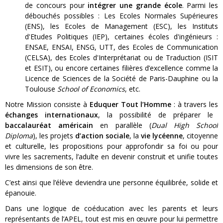
de concours pour
intégrer une grande école
. Parmi les
débouchés possibles : Les Ecoles Normales Supérieures
(ENS), les Ecoles de Management (ESC), les Instituts
d'Etudes Politiques (IEP), certaines écoles d'ingénieurs :
ENSAE, ENSAI, ENSG, UTT, des Ecoles de Communication
(CELSA), des Ecoles d'Interprétariat ou de Traduction (ISIT
et ESIT), ou encore certaines filières d’excellence comme la
Licence de Sciences de la Société de Paris-Dauphine ou la
Toulouse
School of Economics
, etc.
Notre Mission consiste à
Eduquer Tout l’Homme
: à travers les
échanges internationaux
, la possibilité de préparer le
baccalauréat américain
en parallèle (
Dual High School
Diploma
), les projets
d’action sociale
, la
vie lycéenne
, citoyenne
et culturelle, les propositions pour approfondir sa foi ou pour
vivre les sacrements, l’adulte en devenir construit et unifie toutes
les dimensions de son être.
C’est ainsi que l’élève deviendra une personne équilibrée, solide et
épanouie.
Dans une logique de coéducation avec les parents et leurs
représentants de l’APEL, tout est mis en œuvre pour lui permettre