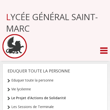
Aller
au
contenu.
LYCÉE GÉNÉRAL SAINT-
|
Aller
à
MARC
la
navigation
EDUQUER TOUTE LA PERSONNE
NAVIGATION
Eduquer toute la personne
Vie lycéenne
Le Projet d'Actions de Solidarité
Les Sessions de Terminale