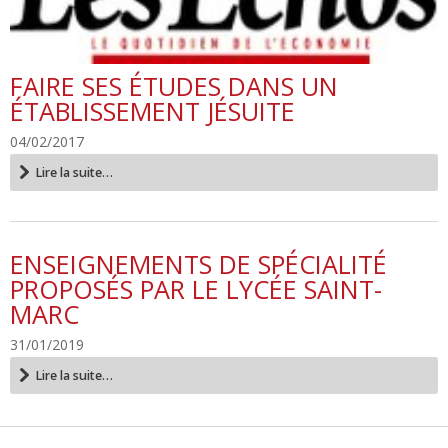
FAIRE SES ÉTUDES DANS UN
ÉTABLISSEMENT JÉSUITE
04/02/2017
Faire
Lire la suite…
ses
études
dans
un
ENSEIGNEMENTS DE SPÉCIALITÉ
établissement
jésuite
PROPOSÉS PAR LE LYCÉE SAINT-
-
MARC
31/01/2019
Enseignements
Lire la suite…
de
spécialité
proposés
par