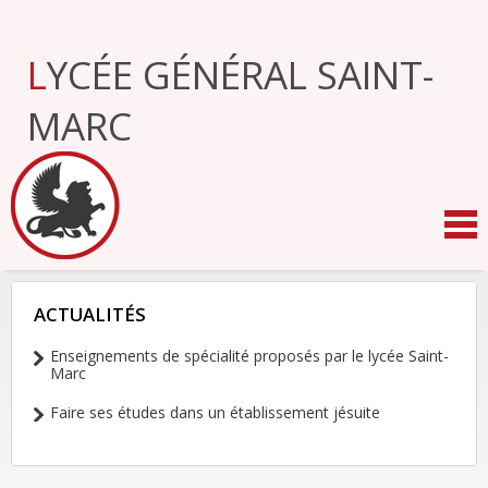
Aller
au
contenu.
LYCÉE GÉNÉRAL SAINT-
|
Aller
à
MARC
la
navigation
ACTUALITÉS
NAVIGATION
Enseignements de spécialité proposés par le lycée Saint-
Marc
Faire ses études dans un établissement jésuite