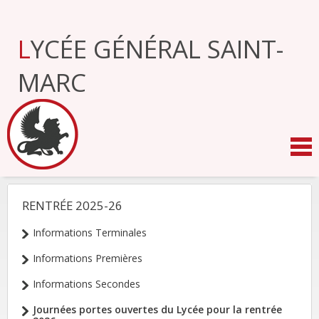
Aller
au
contenu.
LYCÉE GÉNÉRAL SAINT-
|
Aller
à
MARC
la
navigation
RENTRÉE 2025-26
NAVIGATION
Informations Terminales
Informations Premières
Informations Secondes
Journées portes ouvertes du Lycée pour la rentrée