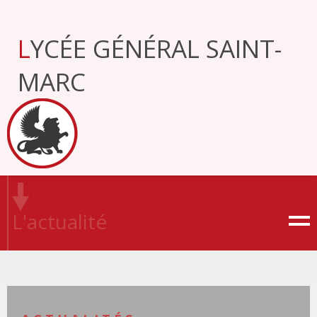
Aller
au
contenu.
LYCÉE GÉNÉRAL SAINT-
|
Aller
à
MARC
la
navigation
L'actualité